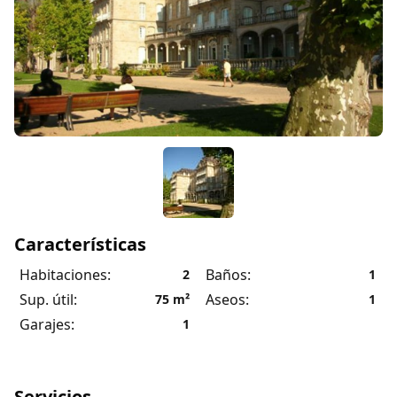
Características
Habitaciones:
Baños:
2
1
Sup. útil:
Aseos:
75
m²
1
Garajes:
1
Servicios