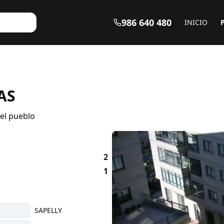
986 640 480
INICIO
AS
el pueblo
2
1
SAPELLY