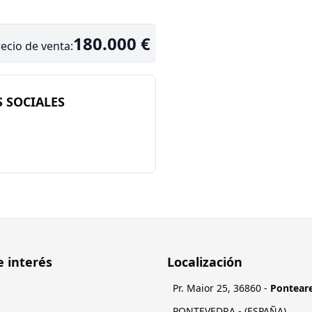
180.000 €
ecio de venta:
 SOCIALES
e interés
Localización
Pr. Maior 25
,
36860
-
Pontear
PONTEVEDRA
- (
ESPAÑA
)